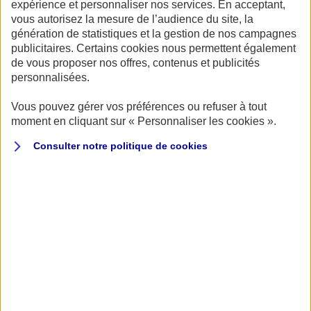
Publié le 16/03/2023
expérience et personnaliser nos services. En acceptant,
vous autorisez la mesure de l’audience du site, la
ÉVÈNEMENT
CAMPING-CAR
génération de statistiques et la gestion de nos campagnes
Du 01/04/2023 au 02/04/2023
publicitaires. Certains cookies nous permettent également
de vous proposer nos offres, contenus et publicités
personnalisées.
Vous pouvez gérer vos préférences ou refuser à tout
moment en cliquant sur « Personnaliser les cookies ».
Après une première édition réussie, le festival dédié
Consulter notre politique de
cookies
à l’aventure Envie d’Ailleurs revient à Mouans-
er
Sartoux, à proximité de Cannes, les 1
et 2 avril
2023.
L’évènement met le slow travel à l’honneur, au travers
d’initiatives pour se déplacer à pied, à vélo, en kayak et…