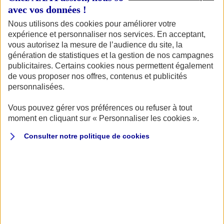
avec vos données !
Pensez à remédier aux dysfonctionnements apparus lors
de la saison estivale. Planifiez l’entretien préventif.
Nous utilisons des cookies pour améliorer votre
expérience et personnaliser nos services. En acceptant,
vous autorisez la mesure de l’audience du site, la
génération de statistiques et la gestion de nos campagnes
publicitaires. Certains cookies nous permettent également
de vous proposer nos offres, contenus et publicités
personnalisées.
Vous pouvez gérer vos préférences ou refuser à tout
moment en cliquant sur « Personnaliser les cookies ».
Consulter notre politique de
cookies
8 points pour hiverner sans risque...