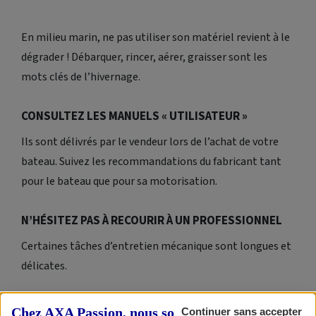
En milieu marin, ne pas utiliser son matériel revient à le
dégrader ! Débarquer, rincer, aérer, graisser sont les
mots clés de l’hivernage.
CONSULTEZ LES MANUELS « UTILISATEUR »
Ils sont délivrés par le vendeur lors de l’achat de votre
bateau. Suivez les recommandations du fabricant tant
pour le bateau que pour sa motorisation.
N’HÉSITEZ PAS À RECOURIR À UN PROFESSIONNEL
Certaines tâches d’entretien mécanique sont longues et
délicates.
LISTEZ LES TRAVAUX À EFFECTUER
Chez AXA Passion, nous sommes transparents
Continuer sans accepter