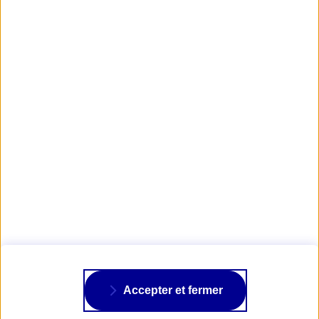
Obtenir mon tarif d'Assurance Moto
Lire aussi : On vient de me voler ma moto, que dois-je faire
?
AXA PASSION
NOS ASSURANCES
À PROPOS
Accepter et fermer
SUIVRE AXA