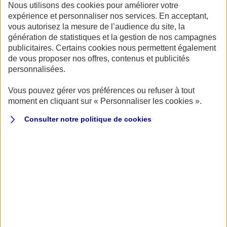
QUELS SONT LES ANTIVOLS ACCEPTÉS PAR AXA ?
Nous utilisons des cookies pour améliorer votre
LES BLOQUES-DISQUES SONT-ILS UN MOYEN EFFICACE
expérience et personnaliser nos services. En acceptant,
vous autorisez la mesure de l’audience du site, la
D’EMPÊCHER LE VOL DE MON 2-ROUES ?
génération de statistiques et la gestion de nos campagnes
J’AI 2 MOTOS, EST-CE QU’UN SEUL ANTIVOL MÉCANIQUE
publicitaires. Certains cookies nous permettent également
EST SUFFISANT ?
de vous proposer nos offres, contenus et publicités
personnalisées.
QU'EST-CE QUE LE GRAVAGE OU TATOUAGE MOTO ?
Vous pouvez gérer vos préférences ou refuser à tout
moment en cliquant sur « Personnaliser les cookies ».
Pourquoi exiger un antivol
mécanique pour mon deux-roues ?
Consulter notre politique de
cookies
Pour souscrire un contrat chez AXA, l’acquisition d’un
antivol mécanique classé SRA est obligatoire.
Votre
véhicule doit être systématiquement équipé lors de tout
stationnement, d’un antivol mécanique classé SRA (U,
chaîne ou bloque-disque) afin de protéger au mieux votre
deux-roues. Lorsque vous souscrivez une assurance ayant