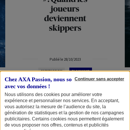
joueurs
deviennent
skippers
Publié le 28/10/2023
CAP'PASSION
PLAISANCE
Chez AXA Passion, nous sommes transparents
Continuer sans accepter
avec vos données !
Nous utilisons des cookies pour améliorer votre
expérience et personnaliser nos services. En acceptant,
En début d’année, l’opération inédite
« Du Virtuel
vous autorisez la mesure de l’audience du site, la
génération de statistiques et la gestion de nos campagnes
au Réel »
proposait des compétitions de sélection
publicitaires. Certains cookies nous permettent également
parmi la communauté du jeu de voile en ligne
de vous proposer nos offres, contenus et publicités