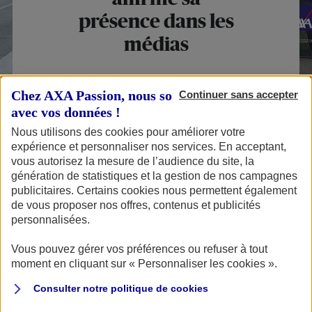
présence dans les
médias
Chez AXA Passion, nous sommes transparents
Continuer sans accepter
avec vos données !
Publié le 03/04/2024
Nous utilisons des cookies pour améliorer votre
expérience et personnaliser nos services. En acceptant,
vous autorisez la mesure de l’audience du site, la
génération de statistiques et la gestion de nos campagnes
Afin de mettre en lumière son nouveau produit
publicitaires. Certains cookies nous permettent également
d’
assurance 2-roues
, valorisant particulièrement
la
de vous proposer nos offres, contenus et publicités
personnalisées.
sécurité des conducteurs
de deux-roues et
la
garantie de leurs équipements
, AXA Passion se fait
Vous pouvez gérer vos préférences ou refuser à tout
moment en cliquant sur « Personnaliser les cookies ».
entendre au travers d’une nouvelle campagne de
Consulter notre politique de
cookies
communication multicanal.