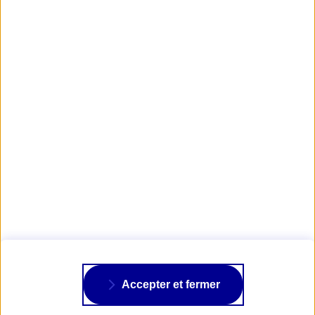
Découvrez la campagne AXA Passion 2023
AXA PASSION
NOS ASSURANCES
À PROPOS
Accepter et fermer
SUIVRE AXA