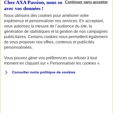
week-end prolongé
all inclusive
! Vous serez
Chez AXA Passion, nous sommes transparents
Continuer sans accepter
avec vos données !
hébergés à l'hôtel Nordic en plein cœur du
Nous utilisons des cookies pour améliorer votre
charmant village de El Tarter situé à 1.700m
expérience et personnaliser nos services. En acceptant,
d'altitude.
vous autorisez la mesure de l’audience du site, la
génération de statistiques et la gestion de nos campagnes
publicitaires. Certains cookies nous permettent également
de vous proposer nos offres, contenus et publicités
personnalisées.
Au programme du Rallye 2022
Vous pouvez gérer vos préférences ou refuser à tout
4 jours d'évasion à la découverte du patrimoine
moment en cliquant sur « Personnaliser les cookies ».
culturel Andorran mais aussi de la détente et de la
Consulter notre politique de
cookies
convivialité.
JEUDI 26 MAI
Nous vous attendrons dès le milieu de matinée à
El
Tarter sur le parking de l'hôtel
pour procéder à