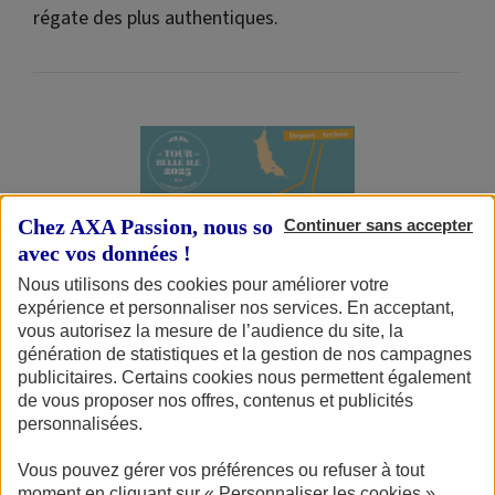
régate des plus authentiques.
Chez AXA Passion, nous sommes transparents
Continuer sans accepter
avec vos données !
Nous utilisons des cookies pour améliorer votre
expérience et personnaliser nos services. En acceptant,
vous autorisez la mesure de l’audience du site, la
génération de statistiques et la gestion de nos campagnes
publicitaires. Certains cookies nous permettent également
de vous proposer nos offres, contenus et publicités
Détails du Grand Tour by AXA Passion
personnalisées.
Ce parcours d’environ 42 milles nautiques vous fera
Vous pouvez gérer vos préférences ou refuser à tout
louvoyer en Baie de Quiberon, passer par le chenal de la
moment en cliquant sur « Personnaliser les cookies ».