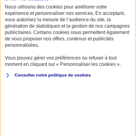
pris vos précautions pour le garder en sécurité. Il
Nous utilisons des cookies pour améliorer votre
expérience et personnaliser nos services. En acceptant,
vous faudra nettoyer et vider votre bateau, le
vous autorisez la mesure de l’audience du site, la
mettre en lieu abrité et sécurisé dans la mesure du
génération de statistiques et la gestion de nos campagnes
publicitaires. Certains cookies nous permettent également
possible ou sinon anticiper sa protection en
de vous proposer nos offres, contenus et publicités
extérieur. Découvrez notre checklist hivernage pour
personnalisées.
faire passer l’hiver à votre bateau dans de bonnes
Vous pouvez gérer vos préférences ou refuser à tout
conditions.
moment en cliquant sur « Personnaliser les cookies ».
Consulter notre politique de
cookies
Stocker / Entreposer son bateau
L’idéal si vous le pouvez, est d’abriter votre bateau dans
un espace intérieur, type hangar ou garage. Evidemment,
si cette solution protectrice est la moins coûteuse, elle
n’est pas si simple à appliquer : il faut être muni d’un