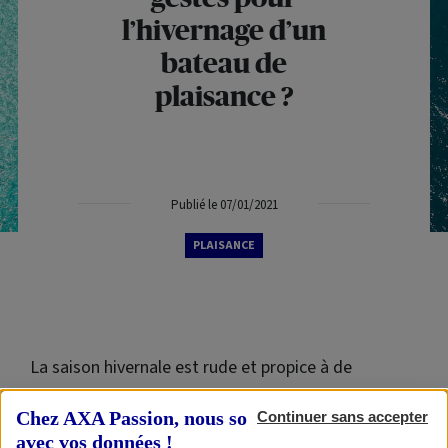
l’hivernage d’un
bateau de
plaisance ?
Publié le 07/01/2021
PLAISANCE
La saison hivernale est rude et propice à de
nombreuses intempéries qui peuvent mettre en
Chez AXA Passion, nous sommes transparents
Continuer sans accepter
danger votre bateau de plaisance si vous n’avez pas
avec vos données !