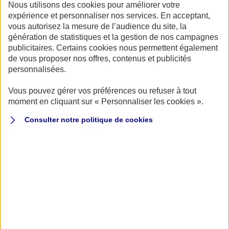
bien failli accéder à la catégorie reine alors qu’il brillait
Nous utilisons des cookies pour améliorer votre
en Formule 2, a même eu le grand privilège de pouvoir
expérience et personnaliser nos services. En acceptant,
vous autorisez la mesure de l’audience du site, la
nous présenter sur la piste les fameuses Renault F1 RS01
génération de statistiques et la gestion de nos campagnes
et la RS14.
publicitaires. Certains cookies nous permettent également
de vous proposer nos offres, contenus et publicités
La première fut la concrétisation des débuts de
personnalisées.
l’aventure du turbo en Grand Prix avec le succès qu’on lui
Vous pouvez gérer vos préférences ou refuser à tout
connaît sur le Grand Prix de France et la merveilleuse
moment en cliquant sur « Personnaliser les cookies ».
victoire de Jean-Pierre Jabouille à Dijon. Quant à la RS14,
Consulter notre politique de
cookies
il s’agit de celle de René Arnoux dont le duel épique avec
la Ferrari de Gilles Villeneuve est resté dans toutes les
mémoires. À côté de ces deux voitures de la fin des
années 70, on retrouvait la RE40 avec laquelle Alain
Prost s’illustrait en devenant vice-champion du monde à
deux points de Nelson Piquet.
Plus moderne, mais tout aussi impressionnante la