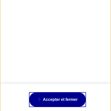
Obtenir mon tarif d'assurance Collection
AXA PASSION
NOS ASSURANCES
À PROPOS
Accepter et fermer
SUIVRE AXA