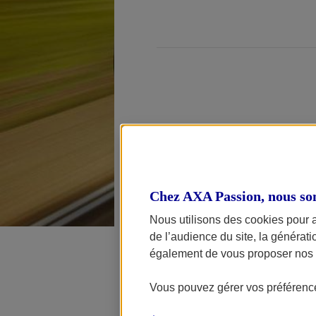
Le Salon de l
prochains.
Chez AXA Passion, nous so
Nous utilisons des cookies pour 
Après une premi
de l’audience du site, la générat
passionnés rev
également de vous proposer nos o
Au programme, 
Vous pouvez gérer vos préférence
er
samedi 1
avril