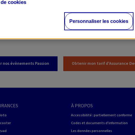
e de
cookies
 SUR LE SALON DE LA MOTO À TROYES
Personnaliser les cookies
sur nos
tarifs
d'assurance et
nos formules et garanties
? N'hésitez
 des 3500 agents généraux d’AXA
.
r nos évènements Passion
Obtenir mon tarif d'Assurance D
URANCES
À PROPOS
Moto
Accessibilité : partiellement conforme
Scooter
Codes et documents d'information
Quad
Les données personnelles