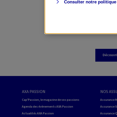
Consulter notre politiqu
EN SAVOIR PLUS
Des questions 
contactez l’un
Découvri
AXA PASSION
NOS ASS
Cap'Passion, le magazine de vos passions
Assurance 
Agenda des évènements AXA Passion
Assurance 
Actualités AXA Passion
Assurance 