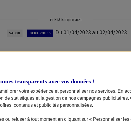
Publié le 03/03/2023
Du 01/04/2023 au 02/04/2023
SALON
DEUX-ROUES
er
a moto, du quad et du scooter à Troyes 2023 aura lieu les 1
mmes transparents avec vos données !
améliorer votre expérience et personnaliser nos services. En ac
ère édition à succès qui a réuni près de 8 600 visiteurs, ce salon d
ion de statistiques et la gestion de nos campagnes publicitaires
ient avec de nombreux temps forts au
Cube de Troyes
.
ffres, contenus et publicités personnalisées.
des expositions et animations pour petits et grands, ainsi qu'une
s ou refuser à tout moment en cliquant sur « Personnaliser les 
.