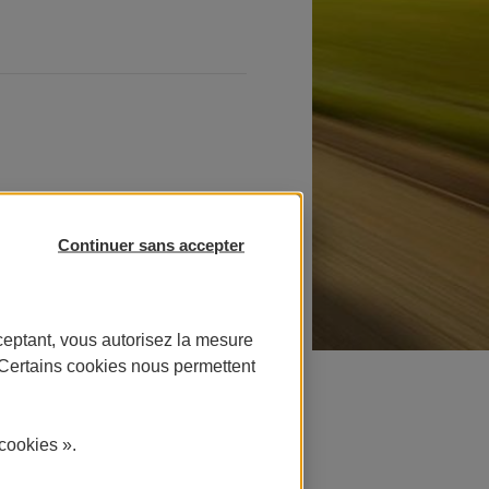
et 2 avril
Continuer sans accepter
ceptant, vous autorisez la mesure
édié aux motards
. Certains cookies nous permettent
 nocturne le
cookies ».