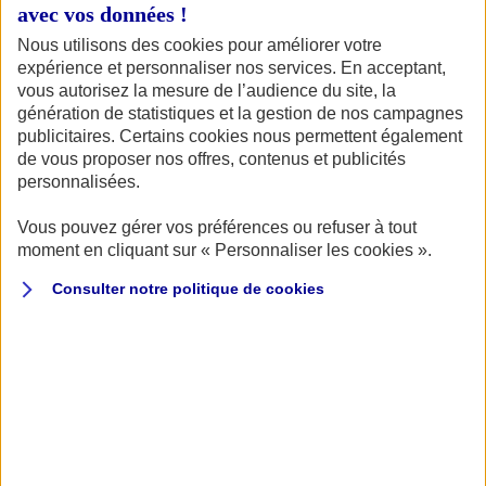
avec vos données !
assurance moto fiable et une protection optimale. Une
bonne assurance moto couvre l’essentiel : vol, casse,
Nous utilisons des cookies pour améliorer votre
incendie, assistance en cas de panne. Chez AXA, chaque
expérience et personnaliser nos services. En acceptant,
moto Triumph Trident bénéficie de garanties solides
vous autorisez la mesure de l’audience du site, la
génération de statistiques et la gestion de nos campagnes
grâce à des formules et garanties adaptées à tous les
publicitaires. Certains cookies nous permettent également
profils de conducteurs.
de vous proposer nos offres, contenus et publicités
personnalisées.
DÉCOUVREZ NOS DIFFÉRENTES FORMULES ET GARANTIES
Vous pouvez gérer vos préférences ou refuser à tout
moment en cliquant sur « Personnaliser les cookies ».
Consulter notre politique de
cookies
Quel prix pour assurer ma Triumph
Trident avec AXA ?
Chez AXA, nos formules d’assurance moto sont conçues
pour offrir le meilleur compromis entre prix, liberté et