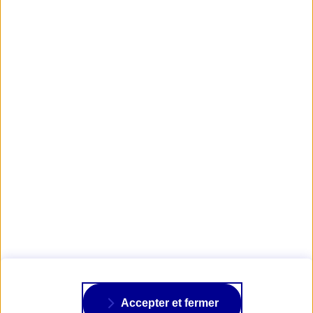
d’aspirateur permettra notamment de supprimer la
majeure partie des spores fongiques.
Obtenir mon tarif d'assurance Collection
AXA PASSION
NOS ASSURANCES
À PROPOS
Accepter et fermer