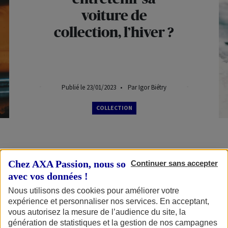
voiture de
collection, l’hiver ?
Publié le 23/01/2023
•
Par Igor Biétry
COLLECTION
Chez AXA Passion, nous sommes transparents
Continuer sans accepter
La sublime voiture qui est au fond de votre garage
avec vos données !
mérite des soins particuliers durant la période
Nous utilisons des cookies pour améliorer votre
hivernale. Que vous la laissiez se reposer des
expérience et personnaliser nos services. En acceptant,
vous autorisez la mesure de l’audience du site, la
frasques estivales ou que vous affrontiez les frimas
génération de statistiques et la gestion de nos campagnes