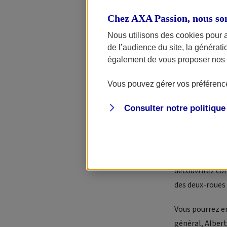
Brough Superio
Chez AXA Passion, nous so
de ses modèles 
Nous utilisons des cookies pour 
Luxe artisanal
de l’audience du site, la générat
une marque em
également de vous proposer nos o
La renaissance
Vous pouvez gérer vos préférence
cette marque ex
rêver en façonn
Consulter notre politiqu
passion et auth
Activités :
Nous
des ateliers de
découvrirez com
des deux-roues
Vous pourrez en
général, Albert