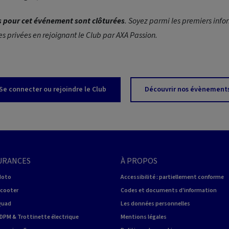
ns pour cet événement sont clôturées
. Soyez parmi les premiers info
es privées en rejoignant le Club par AXA Passion.
Se connecter ou rejoindre le Club
Découvrir nos évènement
URANCES
À PROPOS
Moto
Accessibilité : partiellement conforme
Scooter
Codes et documents d'information
Quad
Les données personnelles
DPM & Trottinette électrique
Mentions légales