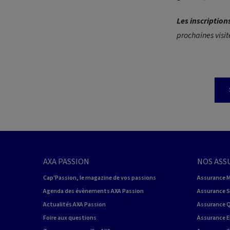
Les inscriptio
prochaines visit
AXA PASSION
NOS ASS
Cap'Passion, le magazine de vos passions
Assurance 
Agenda des évènements AXA Passion
Assurance 
Actualités AXA Passion
Assurance 
Foire aux questions
Assurance E