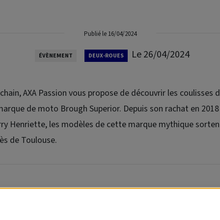
Publié le 16/04/2024
Le 26/04/2024
ÉVÈNEMENT
DEUX-ROUES
ochain, AXA Passion vous propose de découvrir les coulisses d
marque de moto Brough Superior. Depuis son rachat en 2018 
rry Henriette, les modèles de cette marque mythique sortent
rès de Toulouse.
e son Directeur général, Albert Castaigne, AXA Passion vous propo
eliers, ainsi que quelques petites surprises.