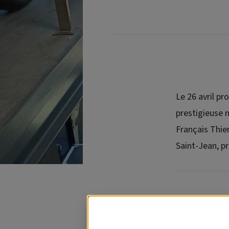
Le 26 avril pr
prestigieuse 
Français Thie
Saint-Jean, p
En compagnie d
exclusive des at