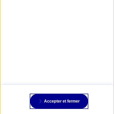
Revivez les anciens Rallyes Club 14
Obtenir mon tarif d'assurance Moto
Visuels : © Youssef Larayedh - Graine du Désert
AXA PASSION
NOS ASSURANCES
À PROPOS
Accepter et fermer
SUIVRE AXA