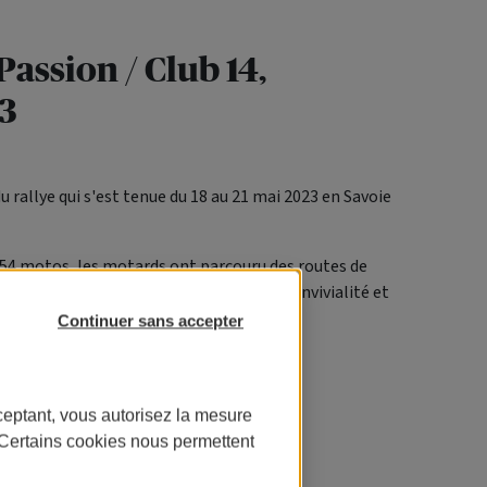
assion / Club 14,
3
u rallye qui s'est tenue du 18 au 21 mai 2023 en Savoie
154 motos, les motards ont parcouru des routes de
visitant cols, lacs et stations de ski. Convivialité et
ek-end de l’Ascension.
Continuer sans accepter
ceptant, vous autorisez la mesure
. Certains cookies nous permettent
3