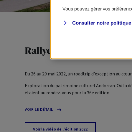
Vous pouvez gérer vos préférence
Consulter notre politiqu
Rallye Club 14, Andorre 
Du 26 au 29 mai 2022, un
roadtrip
d'exception au cœur
Exploration du patrimoine culturel Andorran. Où la dé
étaient au rendez-vous pour la 36e édition.
VOIR LE DÉTAIL
Voir la vidéo de l'édition 2022