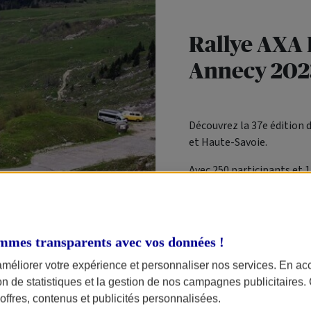
Rallye AXA P
Annecy 202
Découvrez la 37e édition d
et Haute-Savoie.
Avec 250 participants et 
montagne autour d'Annecy, 
passion ont marqué ce we
mmes transparents avec vos données !
VOIR LE DÉTAIL
améliorer votre expérience et personnaliser nos services. En ac
ion de statistiques et la gestion de nos campagnes publicitaires
Retour sur l'édition 202
ffres, contenus et publicités personnalisées.