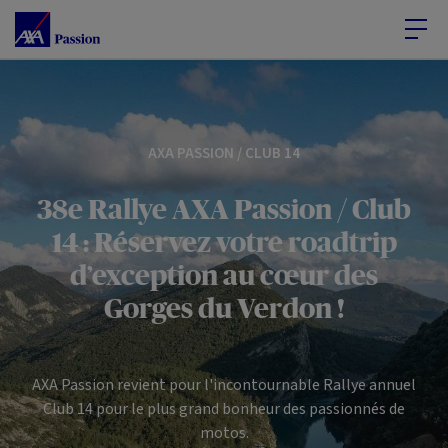
Accéder au Contenu
Accéder au Pied de page
AXA PASSION / CLUB 14
38e Rallye AXA Passion / Club
14 : Réservez votre
roadtrip
d’exception au cœur des
Gorges du Verdon !
AXA Passion revient pour l'incontournable Rallye annuel
Club 14 pour le plus grand bonheur des passionnés de
motos.