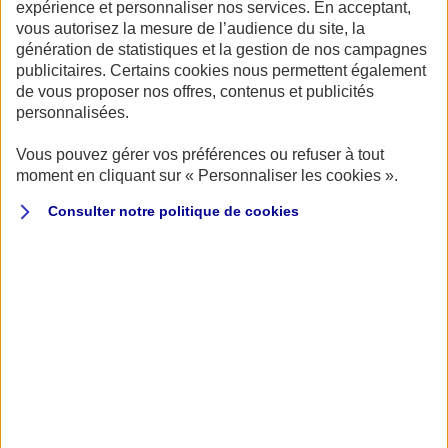
expérience et personnaliser nos services. En acceptant,
vous autorisez la mesure de l’audience du site, la
génération de statistiques et la gestion de nos campagnes
LE TARIF
publicitaires. Certains cookies nous permettent également
1
de vous proposer nos offres, contenus et publicités
À partir de 479 €
pour
personnalisées.
un pilote client AXA Passion
Vous pouvez gérer vos préférences ou refuser à tout
moment en cliquant sur « Personnaliser les cookies ».
Consulter notre politique de
cookies
Le parcours