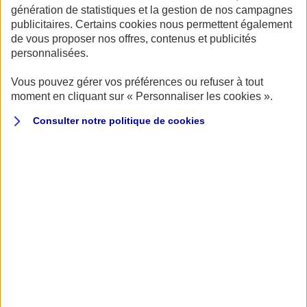
Publié le 28/09/2022
génération de statistiques et la gestion de nos campagnes
publicitaires. Certains cookies nous permettent également
SALON
PLAISANCE
de vous proposer nos offres, contenus et publicités
Du 28/10/2022 au 01/11/2022
personnalisées.
Vous pouvez gérer vos préférences ou refuser à tout
moment en cliquant sur « Personnaliser les cookies ».
Consulter notre politique de
cookies
Le Salon Nautique d’Automne du Cap d’Agde se
er
déroulera du 28 octobre au 1
novembre et
accueillera plus de 200 exposants et pas moins de
50 000 visiteurs.
Le public pourra y découvrir de nombreuses conférences
sur les thèmes de la mer, de la sécurité et de l’innovation