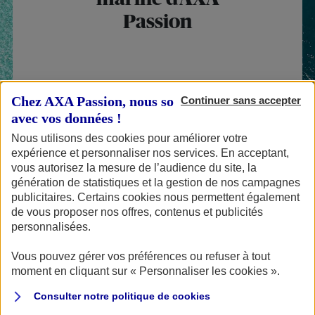
Passion
Publié le 08/02/2018
Chez AXA Passion, nous sommes transparents
Continuer sans accepter
avec vos données !
PLAISANCE
Nous utilisons des cookies pour améliorer votre
expérience et personnaliser nos services. En acceptant,
vous autorisez la mesure de l’audience du site, la
génération de statistiques et la gestion de nos campagnes
publicitaires. Certains cookies nous permettent également
Assurer un bateau n’est pas obligatoire. En tant
de vous proposer nos offres, contenus et publicités
personnalisées.
qu’expert maritime, AXA Passion vous recommande
cependant de souscrire une assurance marine dès
Vous pouvez gérer vos préférences ou refuser à tout
moment en cliquant sur « Personnaliser les cookies ».
que vous entrez en possession d’un bateau à
Consulter notre politique de
cookies
moteur ou d’un voilier. Grâce à notre
devis en