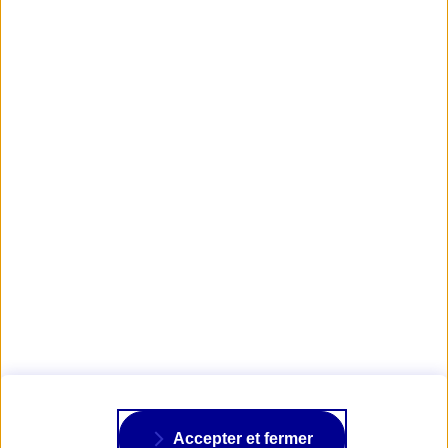
*Remboursement selon la formule choisie parmi les offres
d’assurance marine d’AXA Passion.
Obtenir mon tarif d'assurance Plaisance
AXA PASSION
NOS ASSURANCES
À PROPOS
Accepter et fermer