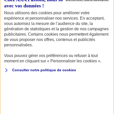
avec vos données !
Nous utilisons des cookies pour améliorer votre
expérience et personnaliser nos services. En acceptant,
vous autorisez la mesure de l’audience du site, la
génération de statistiques et la gestion de nos campagnes
publicitaires. Certains cookies nous permettent également
de vous proposer nos offres, contenus et publicités
personnalisées.
24 Heures du Mans 2023 : un
centième anniversaire accompagné
Vous pouvez gérer vos préférences ou refuser à tout
moment en cliquant sur « Personnaliser les cookies ».
par Le Mans Classic
Consulter notre politique de
cookies
Du 29 juin au 2 juillet prochain, alors que l’on fête le 100e
anniversaire de l’épreuve en 2023,
Le Mans Classic
va
sans doute battre encore des records. Les six plateaux
phares de 1923 à 1981 seront complétés par :
Le plateau des Groupe C Racing pour les protos de