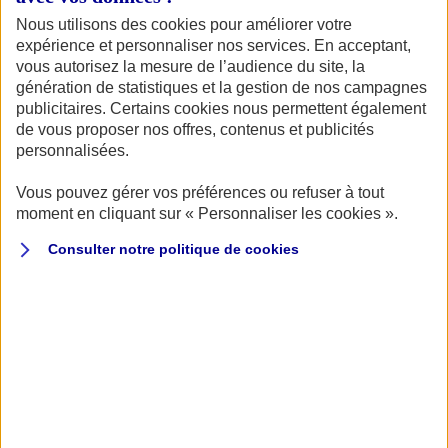
24 heures du Mans, revenons sur la 34e édition de la
Nous utilisons des cookies pour améliorer votre
fameuse épreuve mancelle. Celle de 1966. Grâce au film
expérience et personnaliser nos services. En acceptant,
sorti l’hiver dernier « Le Mans 66 », elle est devenue la
vous autorisez la mesure de l’audience du site, la
génération de statistiques et la gestion de nos campagnes
plus fameuse de toutes, la plus connue en tous les cas.
publicitaires. Certains cookies nous permettent également
de vous proposer nos offres, contenus et publicités
L’aura de cette édition n’a, selon mon point de vue, pas
personnalisées.
d’égale dans l’histoire de l’épreuve et je ne parle ici que
Vous pouvez gérer vos préférences ou refuser à tout
du point de vue sportif car personne n’oubliera jamais
moment en cliquant sur « Personnaliser les cookies ».
celle de 1955 qui marqua l’histoire de façon tragique avec
Consulter notre politique de
cookies
l’effroyable accident de Pierre Levegh sur Mercedes qui
coûta la vie à 84 spectateurs et en estropia plus de 150.
Revenons donc au sport.
En 1966, les enjeux étaient
assez magiques puisque en 1963, un « petit »
constructeur italien n’avait pas voulu céder sa
rougeoyante « scuderia » à l’armada yankee de Ford.
Ces derniers, vexés comme des poux, avaient donc, à