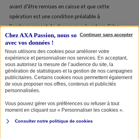
avant d’être remises en caisse et que cette
opération est une condition préalable à
l’embarquement de chacun pour le retour. Si les
Chez AXA Passion, nous sommes transparents
Continuer sans accepter
checkpoints syriens n’ont posé aucun problème, la
avec vos données !
panne du véhicule d’assistance a considérablement
Nous utilisons des cookies pour améliorer votre
retardé le convoi de Ténéré, mais tous ont pu
expérience et personnaliser nos services. En acceptant,
vous autorisez la mesure de l’audience du site, la
quitter sans encombre la Syrie pour le Liban et se
génération de statistiques et la gestion de nos campagnes
diriger vers Beyrouth pour la dernière étape du
publicitaires. Certains cookies nous permettent également
de vous proposer nos offres, contenus et publicités
périple oriental sur les traces de Lawrence d’Arabie.
personnalisées.
Vous pouvez gérer vos préférences ou refuser à tout
moment en cliquant sur « Personnaliser les cookies ».
À l’époque où celui-ci sillonne le Levant pour le libérer
Consulter notre politique de
cookies
d’un Empire ottoman dont la fondation remonte à 1516,
le Traité de Sèvres qui partage l’ancienne Syrie ottomane