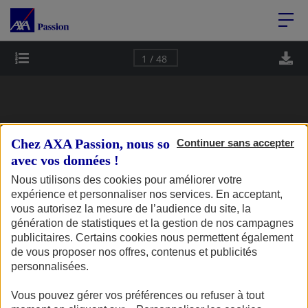
Accéder au Contenu
Accéder au Pied de page
Page 1
1 / 48
Chez AXA Passion, nous sommes transparents
Continuer sans accepter
avec vos données !
Passion
N°1 - FÉVRIER / MARS 2022
Nous utilisons des cookies pour améliorer votre
'
Cap
expérience et personnaliser nos services. En acceptant,
Deux-roues
vous autorisez la mesure de l’audience du site, la
Passion
Collection
génération de statistiques et la gestion de nos campagnes
Plaisance
Camping-Car
LE MAGAZINE DE VOS PASSIONS
publicitaires. Certains cookies nous permettent également
de vous proposer nos offres, contenus et publicités
personnalisées.
Collection
Salon 
Vous pouvez gérer vos préférences ou refuser à tout