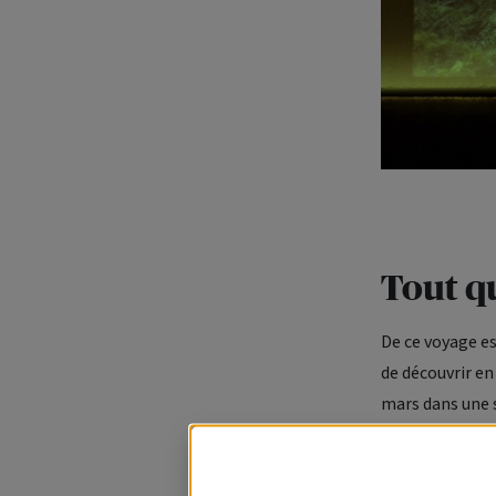
Tout q
De ce voyage es
de découvrir en
mars dans une s
AXA Passion, ét
cocktail dinatoi