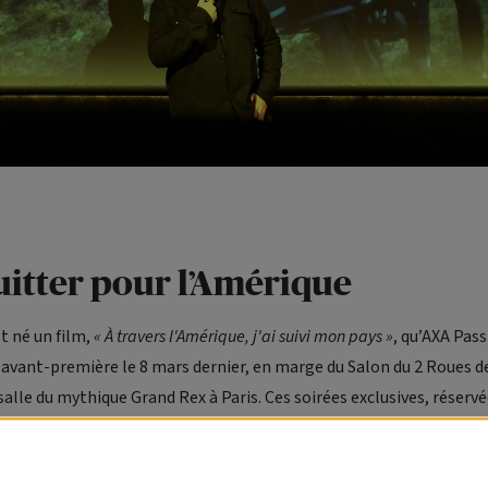
uitter pour l’Amérique
t né un film,
« À travers l'Amérique, j'ai suivi mon pays »
, qu’AXA Pas
 avant-première le 8 mars dernier, en marge du Salon du 2 Roues de
alle du mythique Grand Rex à Paris. Ces soirées exclusives, réservé
aient l’occasion pour chacun de partager la passion du
deux-roue
re, le tout en présence du vidéaste, qui s’est ensuite prêté au jeu d