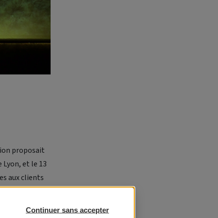
sion proposait
 Lyon, et le 13
es aux clients
s
autour d’un
es
Continuer sans accepter