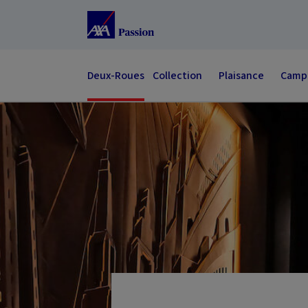
Accéder au Contenu
Accéder au Pied de page
Deux-Roues
Collection
Plaisance
Campi