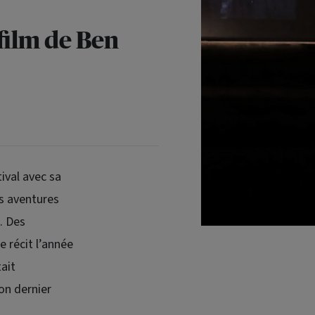
film de Ben
ival avec sa
es aventures
. Des
e récit l’année
tait
son dernier