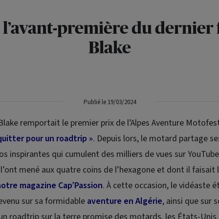
 l’avant-première du dernier 
Blake
Publié le 19/03/2024
Blake remportait le premier prix de l’Alpes Aventure Motofest
quitter pour un
roadtrip
»
. Depuis lors, le motard partage s
os inspirantes qui cumulent des milliers de vues sur YouTube
l’ont mené aux quatre coins de l’hexagone et dont il faisait l
notre magazine Cap’Passion
. À cette occasion, le vidéaste é
venu sur sa formidable
aventure en Algérie
, ainsi que sur 
 un
roadtrip
sur la terre promise des motards, les États-Unis.