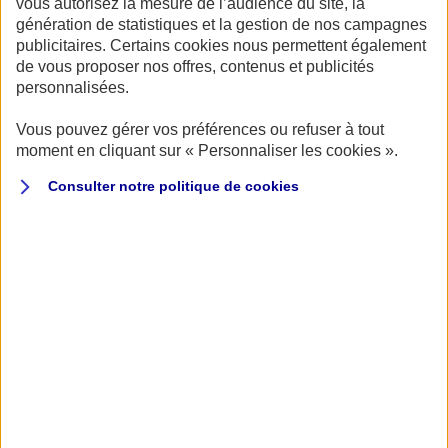
vous autorisez la mesure de l’audience du site, la
génération de statistiques et la gestion de nos campagnes
publicitaires. Certains cookies nous permettent également
de vous proposer nos offres, contenus et publicités
Publié le 02/06/2022
personnalisées.
Vous pouvez gérer vos préférences ou refuser à tout
moment en cliquant sur « Personnaliser les cookies ».
L’assurance moto au tiers et l’assurance moto tous
Consulter notre politique de
cookies
risques se différencient par leurs différents niveaux
de couverture.
Comme son nom l’indique, l’assurance au tiers couvre
seulement les dommages causés au tiers. En cas
d’accident responsable, seul ou en cas de vandalisme,
l’assurance au tiers ne couvrira pas les dommages
matériels de votre véhicule. De son côté, l’assurance tous