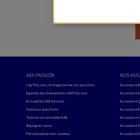
.
AXA PASSION
NOS ASS
Cap'Passion, le magazine de vos passions
Assurance 
Agenda des évènements AXA Passion
Assurance 
Actualités AXA Passion
Assurance 
Foire aux questions
Assurance E
Trouver un conseiller AXA
Assurance 
Rejoignez-nous
Assurance V
Personnaliser mes cookies
Assurance V