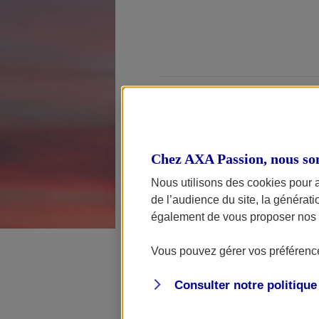
En cas de pann
appeler dire
Chez AXA Passion, nous so
Nous utilisons des cookies pour 
de l’audience du site, la générat
AXA Assistance
également de vous proposer nos o
vous dans l’heu
délai n’est pas
Vous pouvez gérer vos préférence
Pour en savoir 
Consulter notre politiqu
consulter nos