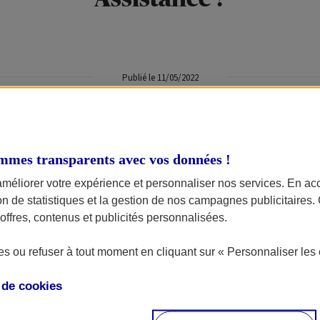
Publié le 11/05/2022
e, accident, crevaison, perte de clés ou erreur de carburant
ctement
AXA Assistance
, votre assistance moto au 01 55 92 2
mmes transparents avec vos données !
améliorer votre expérience et personnaliser nos services. En ac
ion de statistiques et la gestion de nos campagnes publicitaires
 organise et prend en charge l’intervention d’un dépanneur même 
ffres, contenus et publicités personnalisées.
re qui suit votre appel, et ce, où que vous soyez en France métropol
 respecté, vous serez alors indemnisé à hauteur de 30€.
s ou refuser à tout moment en cliquant sur « Personnaliser les 
plus, n'hésitez pas à vous rapprocher
d'un Agent AXA proche de c
e de
cookies
 documents d'information
.