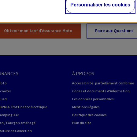
Personnaliser les cookies
Obtenir mon tarif d'Assurance Moto
Foire aux Questions
URANCES
À PROPOS
Moto
Accessibilité : partiellement conforme
Scooter
Codes et documents d'information
Quad
Les données personnelles
DPM & Trottinette électrique
Mentions légales
Camping-Car
Politique des cookies
an / Fourgon aménagé
Plan du site
oiture de Collection