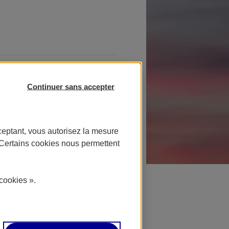
, vous pouvez
Continuer sans accepter
6 92.
ceptant, vous autorisez la mesure
. Certains cookies nous permettent
en bas de chez
itaine. Si ce
cookies ».
hez vous
ou à