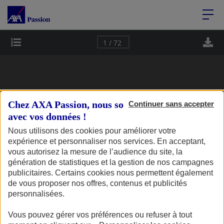
Accéder au Contenu
Accéder au Pied de page
Page 1
1 / 72
Chez AXA Passion, nous sommes transparents
Continuer sans accepter
avec vos données !
N° 14 
JUILLET - SEPTEMBRE 2025
Nous utilisons des cookies pour améliorer votre
LE MAGAZINE DE VOS PASSIONS
CAP’ PASSION
expérience et personnaliser nos services. En acceptant,
vous autorisez la mesure de l’audience du site, la
génération de statistiques et la gestion de nos campagnes
DEUX-ROUES | COLLECTION | PLAISANCE | CAMPING-CAR
publicitaires. Certains cookies nous permettent également
de vous proposer nos offres, contenus et publicités
MICHEL & 
personnalisées.
SEBASTIEN 
BRAS
Vous pouvez gérer vos préférences ou refuser à tout
Cuisine & moto, une histoire 
de transmission.