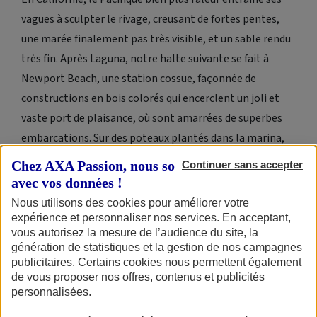
vagues à sculpter le rivage, creusant de fortes pentes,
une marée finalement pas très visible, et un sable rendu
très fin. Après Laguna, notre halte suivante se fait à
Newport Beach, une station cossue, façonnée de
constructions en bois colorés qui encerclent un joli et
vaste port de plaisance, où sont amarrées de superbes
embarcations. Sur des poteaux plantés dans la marina,
des pélicans réchauffent leurs plumes. L’endroit est
Chez AXA Passion, nous sommes transparents
Continuer sans accepter
calme. En cette mi-janvier, et en semaine, beaucoup des
avec vos données !
résidents sont absents. Parfait pour apprécier l’instant,
Nous utilisons des cookies pour améliorer votre
même s’il est vrai que le soleil, lui, se partage de toute
expérience et personnaliser nos services. En acceptant,
vous autorisez la mesure de l’audience du site, la
façon.
génération de statistiques et la gestion de nos campagnes
publicitaires. Certains cookies nous permettent également
On aurait bien aimé grimper sur une de ces luxueuses
de vous proposer nos offres, contenus et publicités
embarcations désertes, histoire de voir comment ça fait
personnalisées.
depuis l’eau, mais on n’a pas osé. Et puis, pas sûr que ça