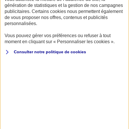
génération de statistiques et la gestion de nos campagnes
responsable ?
publicitaires. Certains cookies nous permettent également
de vous proposer nos offres, contenus et publicités
personnalisées.
Vous pouvez gérer vos préférences ou refuser à tout
Publié le 11/05/2022
moment en cliquant sur « Personnaliser les cookies ».
Consulter notre politique de
cookies
En cas d’accident moto où vous n’êtes pas
responsable, c’est l’assureur du conducteur
responsable qui doit prendre en charge le montant
d’indemnisation de l’accident moto.
Pour cela, il est nécessaire de faire un constat à l’amiable