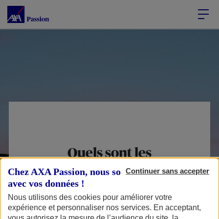
Accéder au Contenu
Accéder au Pied de page
Quels sont les
montants de
Chez AXA Passion, nous sommes transparents
Continuer sans accepter
remboursement
avec vos données !
Nous utilisons des cookies pour améliorer votre
dans le cas d’un
expérience et personnaliser nos services. En acceptant,
accident non
vous autorisez la mesure de l’audience du site, la