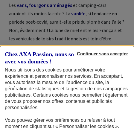
Les
vans, fourgons aménagés
et camping-cars
auraient-ils moins la cote ? La
vanlife
, si tendance en
période post-covid, aurait-elle pris du plomb dans l’aile ?
Non, évidemment ! La lune de miel entre les Français et
les véhicules de loisirs traditionnels est loin d’être
terminée. D’ailleurs, le dernier Salon du Véhicule De
Chez AXA Passion, nous sommes transparents
Continuer sans accepter
Loisirs (SVDL) qui s’est tenu en octobre dernier à Paris-
avec vos données !
Nord Villepinte a reçu quelque 94 000 visiteurs contre 91
Nous utilisons des cookies pour améliorer votre
000 en 2022. C’est dire si le camping-car continue de faire
expérience et personnaliser nos services. En acceptant,
rêver une grande partie de nos compatriotes.
vous autorisez la mesure de l’audience du site, la
génération de statistiques et la gestion de nos campagnes
Cela dit, le marché du neuf décélère légèrement depuis
publicitaires. Certains cookies nous permettent également
de vous proposer nos offres, contenus et publicités
quelques mois. Selon
UNI VDL
, de janvier à septembre
personnalisées.
2023, 19 094 camping-cars neufs ont été immatriculés :
un volume en baisse de 4,7 % par rapport à 2022 et de 28
Vous pouvez gérer vos préférences ou refuser à tout
moment en cliquant sur « Personnaliser les cookies ».
% par rapport à 2021, une année exceptionnelle à tous