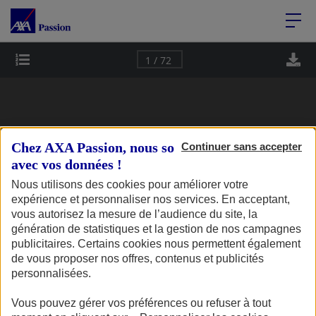
Accéder au Contenu
Accéder au Pied de page
Page 1
1 / 72
Chez AXA Passion, nous sommes transparents
Continuer sans accepter
avec vos données !
N°8 - 
Nous utilisons des cookies pour améliorer votre
JANVIER - MARS 2024
'
Cap
expérience et personnaliser nos services. En acceptant,
Deux-roues
vous autorisez la mesure de l’audience du site, la
Collection
Passion
Plaisance
génération de statistiques et la gestion de nos campagnes
Camping-car
publicitaires. Certains cookies nous permettent également
LE MAGAZINE DE VOS PASSIONS
de vous proposer nos offres, contenus et publicités
Deux-roues
personnalisées.
Planète moto : 
Vous pouvez gérer vos préférences ou refuser à tout
tendances  