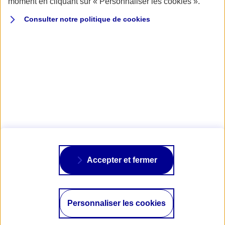
moment en cliquant sur « Personnaliser les cookies ».
2024
Consulter notre politique de
cookies
REF. 2001162-0124
CAMPING-CAR
PLAISANCE
COLLECTION
Accepter et fermer
LES ANCIENNES FONT LE SHOW 
GROUPE BÉNÉTEAU : 140 ANS DE 
VACANCES NOMADES : CAP SUR 
À RÉTROMOBILE
PASSION POUR LES BATEAUX
LES NOUVELLES TENDANCES
Personnaliser les cookies