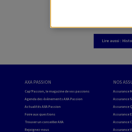
thématiques, di
motos réunies.
Lire aussi :
Histo
AXA PASSION
NOS ASS
Cap'Passion, le magazine de vos passions
Assurance 
Agenda des évènements AXA Passion
Assurance 
Actualités AXA Passion
Assurance 
Foire aux questions
Assurance E
Trouver un conseiller AXA
Assurance 
Rejoignez-nous
Assurance V