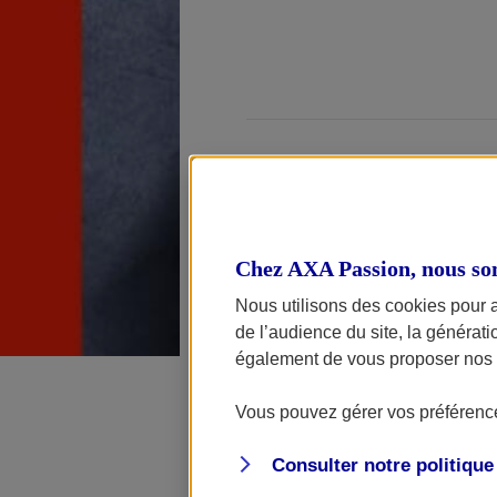
Les 26 et 27 f
Chez AXA Passion, nous so
le 3e
Historic
Nous utilisons des cookies pour 
Passion était
de l’audience du site, la générat
également de vous proposer nos o
Vous pouvez gérer vos préférence
La 3e édition d
Consulter notre politiqu
des Expositions