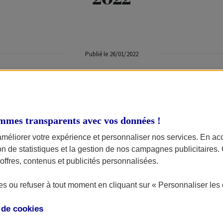
Publié le 26/01/2022
Du 26/02/2022 au 27/02/2022
SALON
COLLECTION
évrier derniers, le Parc des Expositions de la Beaujoire à Nant
mmes transparents avec vos données !
Auto. Ce salon s’affiche comme LE rendez-vous de la côte ou
améliorer votre expérience et personnaliser nos services. En ac
 évidemment présent.
ion de statistiques et la gestion de nos campagnes publicitaires
ffres, contenus et publicités personnalisées.
s ou refuser à tout moment en cliquant sur « Personnaliser les 
u Salon
Historic
Auto se déroulera les 26 et 27 février 2022 dans le 
e de
cookies
 de Nantes. Vous y découvrirez environ 200 exposants, 13 expositi