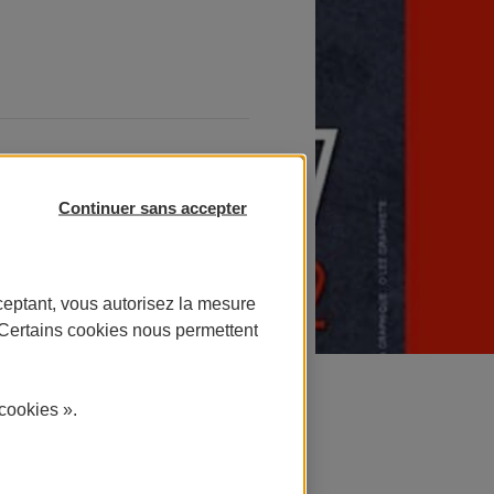
Continuer sans accepter
es accueillait
est. AXA
ceptant, vous autorisez la mesure
. Certains cookies nous permettent
cookies ».
Hall XXL du Parc
ons