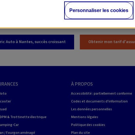
verses conférences, des personnalités et pilotes, ainsi que plus de
Personnaliser les cookies
ric
Auto à Nantes, succès croissant
Obtenir mon tarif d'assu
URANCES
À PROPOS
Moto
Accessibilité : partiellement conforme
Scooter
Codes et documents d'information
Quad
Les données personnelles
DPM & Trottinette électrique
Mentions légales
Camping-Car
Politique des cookies
an / Fourgon aménagé
Plan du site