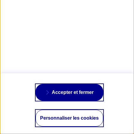
Obtenir mon tarif d'assurance Moto Ancienne
Visuels : © Nicolas Sénéchal, Delarue Photography, Geneviève Jacq, Hampe
Racing Team
Accepter et fermer
AXA PASSION
Personnaliser les cookies
NOS ASSURANCES