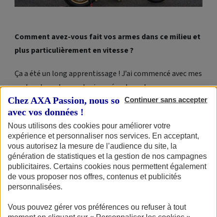
Comment avez-vous fait vos armes dans ce milieu et
plus particulièrement en vitesse ?
Ça a été un long apprentissage ! J’ai commencé avec mes
motos de route, sur des journées de roulage
Chez AXA Passion, nous sommes transparents
occasionnelles, en autodidacte. J’observais et j’analysais
Continuer sans accepter
avec vos données !
ce que faisaient les autres pilotes pour ensuite mettre
Nous utilisons des cookies pour améliorer votre
en pratique. Il y a eu beaucoup de chutes au début, mais
expérience et personnaliser nos services. En acceptant,
j’avais quand même certaines facilités qui m’ont
vous autorisez la mesure de l’audience du site, la
beaucoup aidées à me perfectionner.
génération de statistiques et la gestion de nos campagnes
publicitaires. Certains cookies nous permettent également
de vous proposer nos offres, contenus et publicités
personnalisées.
Vous pouvez gérer vos préférences ou refuser à tout
Quels sont les pilotes qui ont votre admiration ?