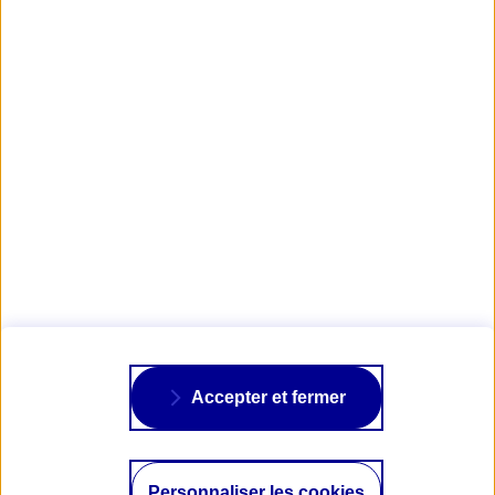
En savoir plus sur l'assurance Moto AXA
Visuels : © Brough Superior
AXA PASSION
NOS ASSURANCES
À PROPOS
Accepter et fermer
SUIVRE AXA
Personnaliser les cookies