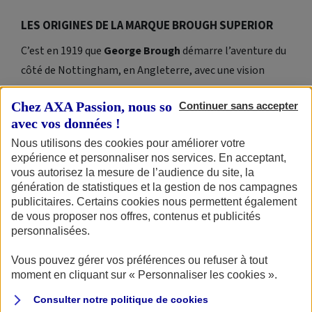
LES ORIGINES DE LA MARQUE BROUGH SUPERIOR
C’est en 1919 que
George Brough
démarre l’aventure du
côté de Nottingham, en Angleterre, avec une vision
claire :
produire des motos aussi belles que
Chez AXA Passion, nous sommes transparents
Continuer sans accepter
performantes
. Des machines réalisées avec un tel degré
avec vos données !
d’exigence que jamais le « Superior » accolé au nom du
Nous utilisons des cookies pour améliorer votre
fondateur ne puisse être contesté.
expérience et personnaliser nos services. En acceptant,
vous autorisez la mesure de l’audience du site, la
Durant les 21 années de sa première partie d’existence,
génération de statistiques et la gestion de nos campagnes
le contrat fut toujours rempli. Les records de vitesses
publicitaires. Certains cookies nous permettent également
de vous proposer nos offres, contenus et publicités
tombent les uns après les autres dans les mains des
personnalisées.
pilotes. Quant à celles des clients lambda, elles
prennent possession de motos adaptées à leurs
Vous pouvez gérer vos préférences ou refuser à tout
moment en cliquant sur « Personnaliser les cookies ».
morphologies. Une manière efficace de tutoyer
l’excellence.
Consulter notre politique de
cookies