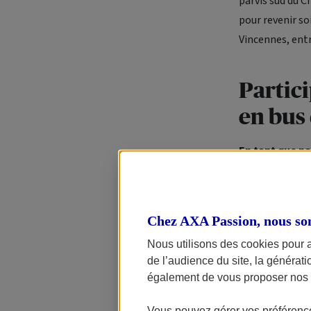
parvis sud du C
pour revenir so
Vincennes, ent
Partici
en bus
En tant que pa
gratuitement
vivre la Trave
Chez AXA Passion, nous so
Ce bus d’époque
l’événement. Il
Nous utilisons des cookies pour 
de l’audience du site, la générat
initialement pr
également de vous proposer nos o
N.B : le passag
Vous pouvez gérer vos préférence