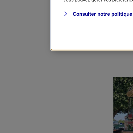
puissance des 
Consulter notre politiqu
Pour participe
depuis l'
espac
Pour en savoir 