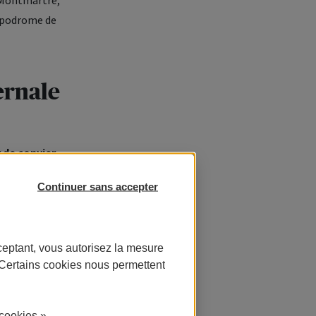
à Montmartre,
ippodrome de
ernale
r de convier
roposant de
Continuer sans accepter
rticiper à
e parcours
ceptant, vous autorisez la mesure
. Certains cookies nous permettent
rité et de
cookies ».