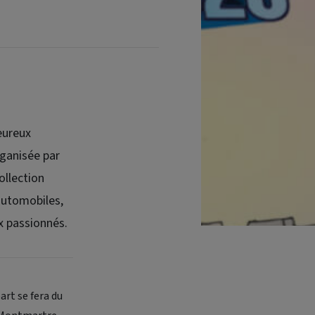
eureux
rganisée par
ollection
(automobiles,
x passionnés.
art se fera du