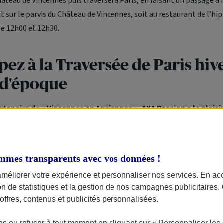
hâteau de Vincennes puis traversera Paris, en faisant un passage 
it sur le parvis du Château de Vincennes, soit au restaurant de l’h
re 12h00 et 12h30.
pez à la Traversée de Paris hiv
 d'époque
rtenaire de « Vincennes en Anciennes », AXA Passion a le plaisi
 les membres de son
Club
à ce beau rassemblement, en leur p
rsée à bord d’un bus de collection.
mmes transparents avec vos données !
 aux couleurs d’AXA accueillera les membres du Club souhaitant pa
 partira à 8h00 du parvis du Château de Vincennes puis effectuera l
améliorer votre expérience et personnaliser nos services. En ac
ion de statistiques et la gestion de nos campagnes publicitaires
évu.
ffres, contenus et publicités personnalisées.
e à Montmartre en bus ne pourra avoir lieu pour des raisons de sécu
s ou refuser à tout moment en cliquant sur « Personnaliser les 