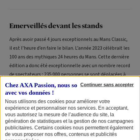
Emerveillés devant les stands
Après avoir passé 4 jours exceptionnels au Mans
Classic
,
il est l’heure d’en faire le bilan. L’année 2023 célébrait les
100 ans des mythiques 24 heures du Mans. Cette dernière
édition a donc été exceptionnelle avec un nombre record
de spectateurs ; 235 000 personnes se sont déplacées à
cette occasion pour célébrer encore une fois les voitures
Chez AXA Passion, nous sommes transparents
Continuer sans accepter
anciennes : bolides vainqueurs du Mans, GT40, Gulf
avec vos données !
Mirage, Bentley des années 30 etc…
Nous utilisons des cookies pour améliorer votre
expérience et personnaliser nos services. En acceptant,
vous autorisez la mesure de l’audience du site, la
génération de statistiques et la gestion de nos campagnes
publicitaires. Certains cookies nous permettent également
de vous proposer nos offres, contenus et publicités