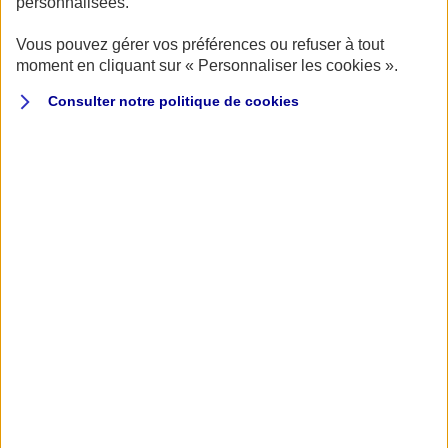
personnalisées.
Vous pouvez gérer vos préférences ou refuser à tout
moment en cliquant sur « Personnaliser les cookies ».
Consulter notre politique de
cookies
Au programme : courses avec départ en épi, vente aux
enchères et exposition Artcurial, Little Big Mans, une
course pour les enfants de 7 à 12 ans à bord de véritables
petites automobiles de courses… Le spectacle était
partout, les yeux se sont émerveillés devant tous les
stands, les balades dans les paddocks, le ronronnement
des voitures entre deux courses ou le rugissement des
moteurs sur la piste.