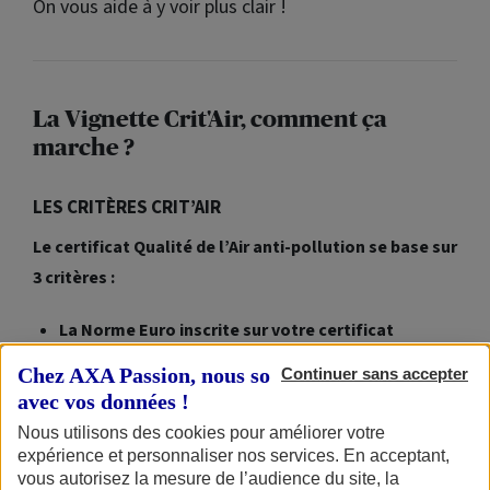
On vous aide à y voir plus clair !
La Vignette Crit'Air, comment ça
marche ?
LES CRITÈRES CRIT’AIR
Le certificat Qualité de l’Air anti-pollution se base sur
3 critères :
La Norme Euro inscrite sur votre certificat
d’immatriculation
: elle fixe les limites maximales
Chez AXA Passion, nous sommes transparents
Continuer sans accepter
de rejet polluant pour un véhicule neuf. La norme
avec vos données !
Euro de laquelle dépend votre moto est clairement
Nous utilisons des cookies pour améliorer votre
indiquée dans la section V9 du certificat
expérience et personnaliser nos services. En acceptant,
vous autorisez la mesure de l’audience du site, la
d’immatriculation.