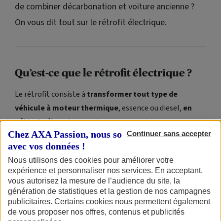
de combiner décarbonation et voiture ancienne ?
On vous dit tout sur le rétrofit électrique.
Qu’est-ce que le rétrofit électrique ?
Le rétrofit consiste à
transformer tout type de
véhicule à moteur thermique
, essence ou diesel,
en
véhicule électrique
: voitures, bus, motos, camions,
Chez AXA Passion, nous sommes transparents
Continuer sans accepter
voire bateaux… Selon les créateurs de Retrofuture,
avec vos données !
leader du rétrofit de voitures anciennes : « Le rétrofit
Nous utilisons des cookies pour améliorer votre
répond à des enjeux majeurs du développement durable,
expérience et personnaliser nos services. En acceptant,
et à l’inscription du projet dans une dynamique
vous autorisez la mesure de l’audience du site, la
d’économie circulaire afin de ne pas détruire, mais
génération de statistiques et la gestion de nos campagnes
publicitaires. Certains cookies nous permettent également
réhabiliter des véhicules en parfait état de rouler ».
de vous proposer nos offres, contenus et publicités