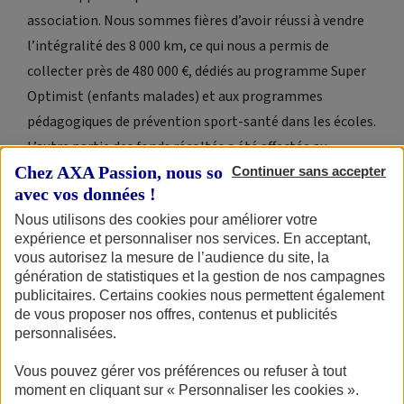
association. Nous sommes fières d’avoir réussi à vendre
l’intégralité des 8 000 km, ce qui nous a permis de
collecter près de 480 000 €, dédiés au programme Super
Optimist (enfants malades) et aux programmes
pédagogiques de prévention sport-santé dans les écoles.
L’autre partie des fonds récoltés a été affectée au
Chez AXA Passion, nous sommes transparents
financement de l’expédition sportive, médicale et
Continuer sans accepter
avec vos données !
scientifique.
Nous utilisons des cookies pour améliorer votre
expérience et personnaliser nos services. En acceptant,
vous autorisez la mesure de l’audience du site, la
génération de statistiques et la gestion de nos campagnes
publicitaires. Certains cookies nous permettent également
De quelle manière accompagnez-vous les personnes
de vous proposer nos offres, contenus et publicités
personnalisées.
pendant leur maladie ?
Vous pouvez gérer vos préférences ou refuser à tout
A : Nous suivons des adultes et des enfants dans plusieurs
moment en cliquant sur « Personnaliser les cookies ».