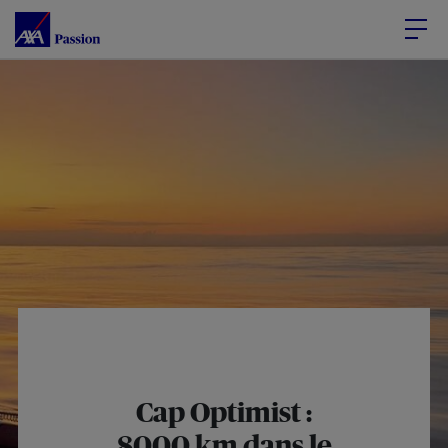
Accéder au Contenu
Accéder au Pied de page
Cap Optimist :
8000 km dans le