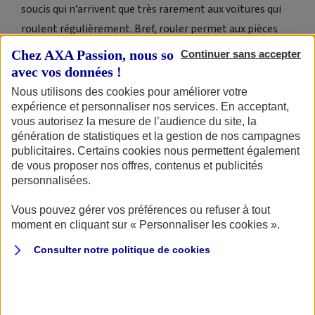
soucis qui n’arrivent que très rarement aux voitures qui
roulent régulièrement. Bref, rouler permet aux pièces
mécaniques de ne pas subir les déboires de l’oxydation et
Chez AXA Passion, nous sommes transparents
Continuer sans accepter
du vieillissement prématuré.
avec vos données !
Nous utilisons des cookies pour améliorer votre
Avant de rouler, il faudra savoir stocker. Une voiture
expérience et personnaliser nos services. En acceptant,
ancienne n’étant pas étanche, la première source d’ennui
vous autorisez la mesure de l’audience du site, la
génération de statistiques et la gestion de nos campagnes
est l’humidité et l’oxydation ou la corrosion qu’elle
publicitaires. Certains cookies nous permettent également
provoque. On aura donc soin de disposer d’un hangar ou
de vous proposer nos offres, contenus et publicités
un garage sec et aéré. Le chauffage pourquoi pas, bien
personnalisées.
que ce ne soit pas forcément nécessaire, si le taux
Vous pouvez gérer vos préférences ou refuser à tout
d’humidité est réduit. Attention c’est souvent par le sol
moment en cliquant sur « Personnaliser les cookies ».
que l’eau se manifeste, méfiance avec les bâches qui
Consulter notre politique de
cookies
peuvent retenir l’humidité.
On stockera la voiture propre, notamment au niveau du
châssis et des passages de roues. La boue garde