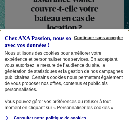
couvre-t-elle votre
bateau en cas de
location ?
Chez AXA Passion, nous sommes transparents
Continuer sans accepter
avec vos données !
Nous utilisons des cookies pour améliorer votre
Publié le 08/02/2018
expérience et personnaliser nos services. En acceptant,
vous autorisez la mesure de l’audience du site, la
PLAISANCE
génération de statistiques et la gestion de nos campagnes
publicitaires. Certains cookies nous permettent également
de vous proposer nos offres, contenus et publicités
personnalisées.
Vous pouvez gérer vos préférences ou refuser à tout
Vous êtes propriétaire d’un voilier que vous
moment en cliquant sur « Personnaliser les cookies ».
souhaitez louer, notamment pour que les revenus
Consulter notre politique de
cookies
locatifs permettent de financer l’entretien de votre