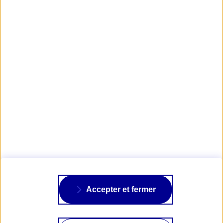
Obtenir mon tarif d'assurance Plaisance
AXA PASSION
NOS ASSURANCES
À PROPOS
Accepter et fermer
SUIVRE AXA