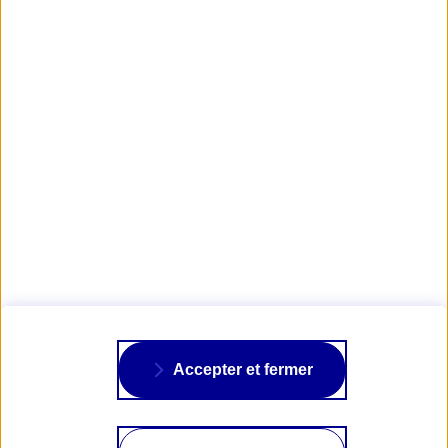
Obtenir votre devis d’assurance deux-roues
AXA PASSION
NOS ASSURANCES
À PROPOS
Accepter et fermer
SUIVRE AXA