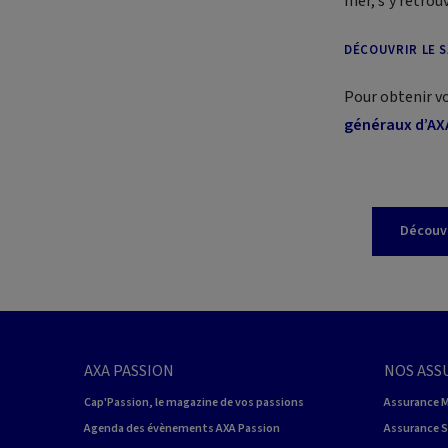
mer, s’y retrou
DÉCOUVRIR LE 
Pour obtenir vo
généraux d’AX
Découvr
AXA PASSION
NOS ASS
Cap'Passion, le magazine de vos passions
Assurance 
Agenda des évènements AXA Passion
Assurance 