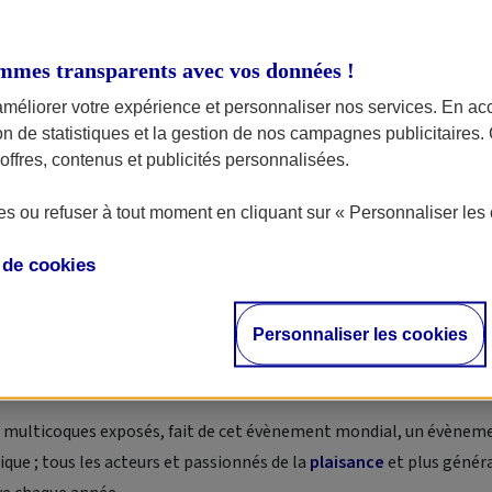
mmes transparents avec vos données !
améliorer votre expérience et personnaliser nos services. En ac
ion de statistiques et la gestion de nos campagnes publicitaires
ffres, contenus et publicités personnalisées.
s ou refuser à tout moment en cliquant sur « Personnaliser les 
ssemble l’ensemble des acteurs du nautisme et passionnés de pla
 d’une soixantaine de multicoques, catamarans et trimarans. Retr
e de
cookies
vations
made in
France et de nombreux exposants à terre et à flot.
Personnaliser les cookies
l Multihull Show
est organisé sous l’égide de la Fédération des In
es multicoques exposés, fait de cet évènement mondial, un évènem
ique ; tous les acteurs et passionnés de la
plaisance
et plus génér