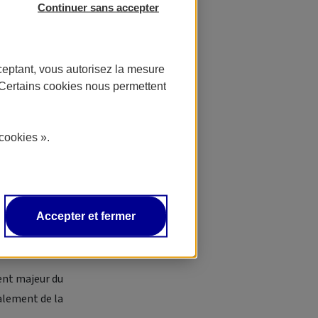
Continuer sans accepter
ceptant, vous autorisez la mesure
. Certains cookies nous permettent
cookies ».
isance autour
ouvez les
Accepter et fermer
dustries
ent majeur du
alement de la