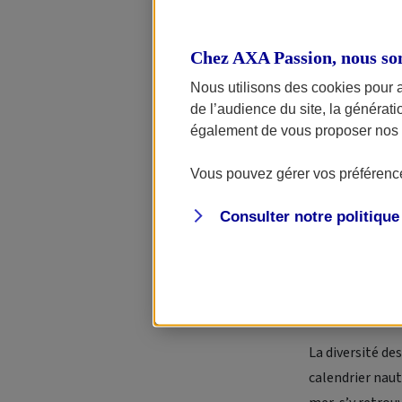
Chez AXA Passion, nous so
Nous utilisons des cookies pour 
de l’audience du site, la générat
également de vous proposer nos o
Vous pouvez gérer vos préférence
L’évènement ra
de l’exposition
Consulter notre politiqu
dernières inno
L’
Internationa
Nautiques.
La diversité d
calendrier naut