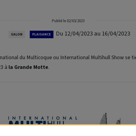
Publié le 02/03/2023
Du 12/04/2023 au 16/04/2023
SALON
PLAISANCE
rnational du Multicoque ou
International Multihull Show
se ti
23 à
la Grande Motte
.