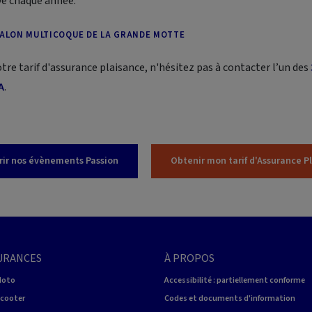
ve chaque année.
SALON MULTICOQUE DE LA GRANDE MOTTE
tre tarif d'assurance plaisance, n'hésitez pas à contacter l’un des
A
.
ir nos évènements Passion
Obtenir mon tarif d'Assurance P
URANCES
À PROPOS
Moto
Accessibilité : partiellement conforme
Scooter
Codes et documents d'information