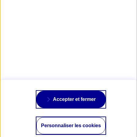
*
Le site https://www.courses-sur-sable.fr/ est la propriété exclusive de
l’association loi 1901 reconnue d’utilité publique : Fédération Française de
Motocyclisme (FFM).
Visuels : © Championnat de France des Sables – Xavier Leporcher
AXA PASSION
NOS ASSURANCES
À PROPOS
Accepter et fermer
SUIVRE AXA
Personnaliser les cookies
© 2026 AXA Tous droits réservés