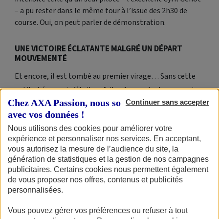
– a pu rester dans le même tour à l’issue des 2h30 de
course. Oui, on peut parler de démonstration.
UNE VICTOIRE ÉCLATANTE MALGRÉ UN DÉPART
MOUVEMENTÉ
Et encore, il est tombé au premier virage… Sans cette
petite bévue qui n’était en fait qu’un contretemps, qui
Chez AXA Passion, nous sommes transparents
Continuer sans accepter
sait si Cyril Genot, co-leader du provisoire en arrivant
avec vos données !
dans les Landes au départ de cette troisième épreuve du
Nous utilisons des cookies pour améliorer votre
championnat de France des Sables, serait resté dans le
expérience et personnaliser nos services. En acceptant,
même tour une fois le drapeau à damier abaissé ? En
vous autorisez la mesure de l’audience du site, la
même temps, on peut saluer l’exploit du jeune pilote
génération de statistiques et la gestion de nos campagnes
publicitaires. Certains cookies nous permettent également
Belge, non pas parce qu’il termine après 2h30 de course à
de vous proposer nos offres, contenus et publicités
plus de 7 minutes de Todd Kellet, mais bien parce qu’il
personnalisées.
termine seulement à 7 minutes après s’être déboité
Vous pouvez gérer vos préférences ou refuser à tout
l’épaule en début de semaine ! Une blessure loin d’être