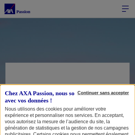
Accéder au Contenu
Accéder au Pied de page
Pourriez-vous me
Chez AXA Passion, nous sommes transparents
Continuer sans accepter
avec vos données !
donner l’adresse
Nous utilisons des cookies pour améliorer votre
d’un agent
expérience et personnaliser nos services. En acceptant,
vous autorisez la mesure de l’audience du site, la
spécialisé moto
génération de statistiques et la gestion de nos campagnes
près de chez moi ?
publicitaires. Certains cookies nous permettent également