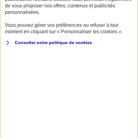
de vous proposer nos offres, contenus et publicités
personnalisées.
Vous pouvez gérer vos préférences ou refuser à tout
moment en cliquant sur « Personnaliser les cookies ».
Publié le 11/05/2022
Consulter notre politique de
cookies
Tous nos agents AXA proposent une assurance pour
votre deux-roues.
Parmi nos 4000 agences sur tout le territoire,
trouvez
l’agence moto AXA la plus proche de chez vous
.