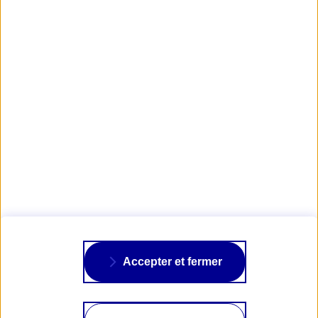
Obtenir mon tarif d'Assurance Moto
Foire aux Questions
AXA PASSION
NOS ASSURANCES
À PROPOS
Accepter et fermer
SUIVRE AXA