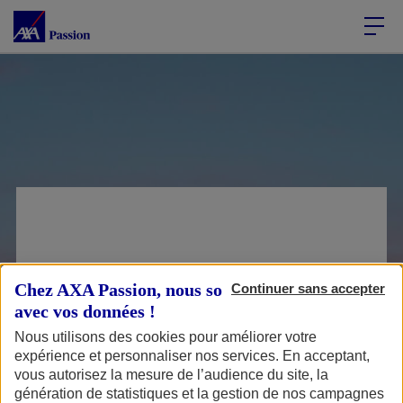
Accéder au Contenu
Accéder au Pied de page
Comment faire
Chez AXA Passion, nous sommes transparents
Continuer sans accepter
pour modifier mes
avec vos données !
coordonnées sur
Nous utilisons des cookies pour améliorer votre
expérience et personnaliser nos services. En acceptant,
mon contrat
vous autorisez la mesure de l’audience du site, la
d’assurance ?
génération de statistiques et la gestion de nos campagnes