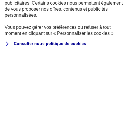
publicitaires. Certains cookies nous permettent également
de vous proposer nos offres, contenus et publicités
personnalisées.
Vous pouvez gérer vos préférences ou refuser à tout
Publié le 11/05/2022
moment en cliquant sur « Personnaliser les cookies ».
Consulter notre politique de
cookies
Pour modifier votre contrat d’assurance deux-
roues, vous devez vous rapprocher de votre agent
AXA qui modifiera directement les coordonnées que
vous souhaitez changer.
Pas encore client chez AXA ?
Trouvez un Agent AXA
proche de chez vous
.