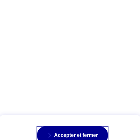
Obtenir mon tarif d'Assurance Moto
Foire aux Questions
AXA PASSION
NOS ASSURANCES
À PROPOS
Accepter et fermer
SUIVRE AXA