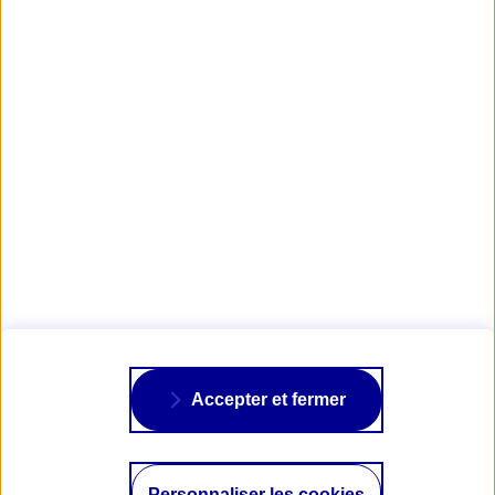
Obtenir mon tarif d'assurance Collection
Visuels : © Igor Biétry
AXA PASSION
NOS ASSURANCES
À PROPOS
Accepter et fermer
SUIVRE AXA
Personnaliser les cookies