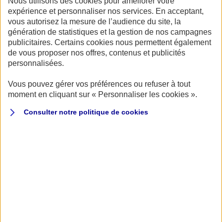
Nous utilisons des cookies pour améliorer votre
expérience et personnaliser nos services. En acceptant,
vous autorisez la mesure de l’audience du site, la
génération de statistiques et la gestion de nos campagnes
HVM Racing, grand ordonnateur de la course de véhicules
publicitaires. Certains cookies nous permettent également
de vous proposer nos offres, contenus et publicités
historiques sur circuit, proposait à la mi-juin un
personnalisées.
magnifique week-end de courses tout à la gloire des
monoplaces. Deux plateaux ont évidemment retenu
Vous pouvez gérer vos préférences ou refuser à tout
moment en cliquant sur « Personnaliser les cookies ».
l’attention d’un public conquis d’avance : la série BOSS
GP et les F1 d’avant 1982. Avec le premier, le public du
Consulter notre politique de
cookies
Castellet s’est directement replongé dans l’ambiance
des années 90 et 2000 vibrant ainsi au son inimitable des
V10. Deux courses ont ainsi permis d’apprécier des Toro
Rosso et Jaguar de Formule 1 accompagnées de très
spectaculaires Dallara GP2, celles-là même qui ont
permis à Hamilton, Grosjean et Gasly (entre autres !) de
se faire remarquer pour accéder à la F1. Autres invitées