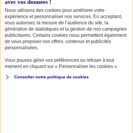
écrit que je voulais devenir moniteur de plongée,
avec vos données !
écrire des livres, réaliser des films et des expéditions
Nous utilisons des cookies pour améliorer votre
expérience et personnaliser nos services. En acceptant,
!
vous autorisez la mesure de l’audience du site, la
génération de statistiques et la gestion de nos campagnes
publicitaires. Certains cookies nous permettent également
de vous proposer nos offres, contenus et publicités
personnalisées.
Comment a débuté votre activité de plongée sous la
Vous pouvez gérer vos préférences ou refuser à tout
glace ?
moment en cliquant sur « Personnaliser les cookies ».
À 20 ans, j’ai quitté l’école et l’année suivante,
je suis
Consulter notre politique de
cookies
parti à Tignes lorsque j’ai entendu qu’une école de
plongée sous glace était à vendre
. Mais je n’avais pas
un sou en poche ! Les propriétaires ont accepté de me
céder l’école moyennant un crédit vendeur.
J’ai géré l’école de plongée sous glace de Tignes