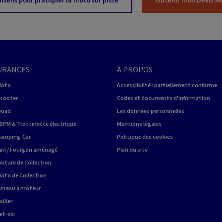
nseils pour pratiquer la moto sur piste
Obtenir mon Devis M
URANCES
À PROPOS
Moto
Accessibilité : partiellement conforme
Scooter
Codes et documents d'information
Quad
Les données personnelles
DPM & Trottinette électrique
Mentions légales
Camping-Car
Politique des cookies
an / Fourgon aménagé
Plan du site
oiture de Collection
oto de Collection
Bateau à moteur
ilier
et-ski