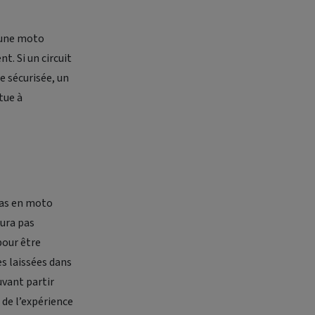
t une moto
t. Si un circuit
e sécurisée, un
tue à
 cas en moto
aura pas
pour être
s laissées dans
uvant partir
 de l’expérience