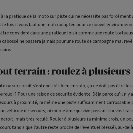
n
à la pratique de la moto sur piste qui ne nécessite pas forcémen
ette fois il vous faut une moto adaptée pour ce nouvel environnemen
 être considéré dans une pratique loisir comme une route tortueus
e cabossé ne passera jamais pour une route de campagne mal revê
caire.
ut terrain : roulez à plusieurs
ute ou sur circuit s’entend très bien en solo, ça ne doit pas être le
ourquoi ? Pour une raison de sécurité évidente. Déjà parce qu’il n’y 
ecours à proximité, ni même une piste suffisamment carrossable 
n véhicule de secours, ni même âme qui vive passant sur vos trace
ndroit, mais très reculé. Rouler à plusieurs (a minima trois, un po
cours tandis que l’autre reste proche de l’éventuel blessé), au-delà