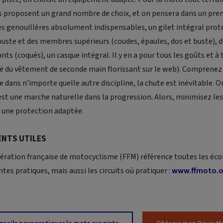
 proposent un grand nombre de choix, et on pensera dans un pre
des genouillères absolument indispensables, un gilet intégral pro
uste et des membres supérieurs (coudes, épaules, dos et buste), 
ants (coqués), un casque intégral. Il y en a pour tous les goûts et à 
é du vêtement de seconde main florissant sur le web). Comprenez 
ue dans n’importe quelle autre discipline, la chute est inévitable.
 est une marche naturelle dans la progression. Alors, minimisez l
 une protection adaptée.
NTS UTILES
édération française de motocyclisme (FFM) référence toutes les éco
ntes pratiques, mais aussi les circuits où pratiquer :
www.ffmoto.o