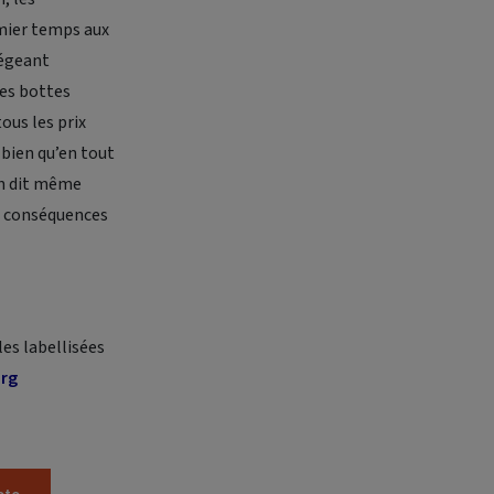
mier temps aux
tégeant
des bottes
tous les prix
bien qu’en tout
 On dit même
es conséquences
les labellisées
rg