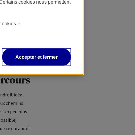
. Certains cookies nous permettent
rrait
Des chemins qui
cookies ».
is carrément
int de salut
 motard
 off-road est
Accepter et fermer
arcours
ndroit idéal
 aux chemins
o. Un peu plus
possible,
ue ce qui aurait