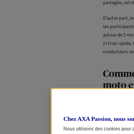
partagée, est d
D’autre part, l
les participant
autour de 5 mot
ni trop rapide,
conducteurs m
Commen
moto e
Si vous partez 
court, on vous 
temps ou 4-temp
Chez AXA Passion, nous so
l’occasion. Des
Nous utilisons des cookies pour 
Parce que le to