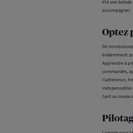
été une balade 
accompagner.
Optez 
De nombreuses é
évidemment pour
Apprendre à pil
commandes, app
l’adhérence, fr
indispensables 
tant au niveau 
Pilotag
Comme pour la 