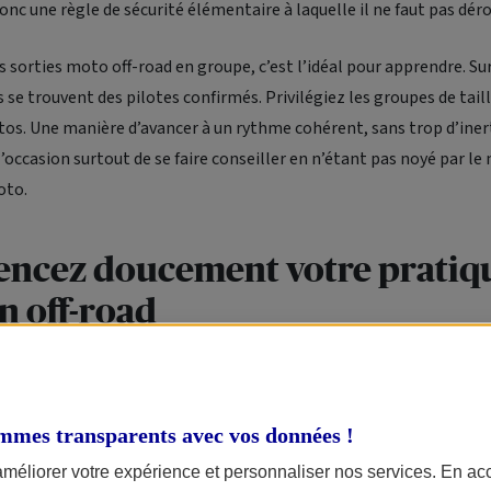
onc une règle de sécurité élémentaire à laquelle il ne faut pas déro
es sorties moto off-road en groupe, c’est l’idéal pour apprendre. Su
s se trouvent des pilotes confirmés. Privilégiez les groupes de tai
os. Une manière d’avancer à un rythme cohérent, sans trop d’inert
 l’occasion surtout de se faire conseiller en n’étant pas noyé par l
oto.
cez doucement votre pratiqu
n off-road
de zéro, sans expérience de la moto tout terrain, et sans grande e
conseille déjà d’opter pour une moto légère et facile. Un petit mo
s fera très bien l’affaire et si on parle de 2-temps, ce sera forcé
mmes transparents avec vos données !
 motos pas très chères, simples d’entretien et adaptées à vos nouv
améliorer votre expérience et personnaliser nos services. En ac
ut terrain porte dans son nom même la multiplicité des endroits où