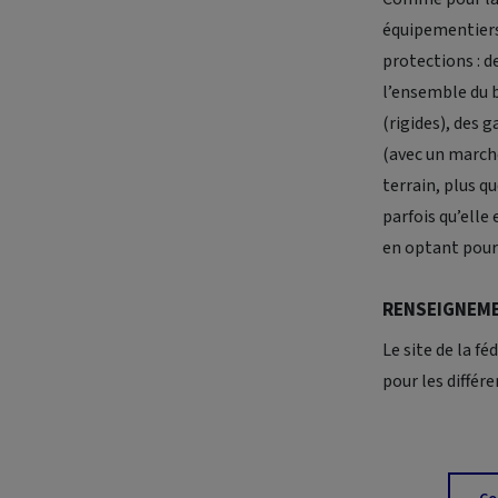
équipementiers
protections : 
l’ensemble du b
(rigides), des g
(avec un march
terrain, plus q
parfois qu’elle
en optant pour
RENSEIGNEME
Le site de la f
pour les différe