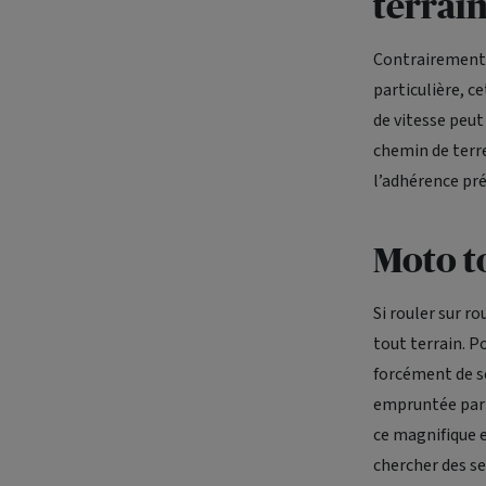
terrai
Contrairement 
particulière, c
de vitesse peut
chemin de terr
l’adhérence pré
Moto to
Si rouler sur ro
tout terrain. P
forcément de s
empruntée par u
ce magnifique e
chercher des se