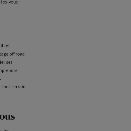
aites-vous
il (et
age off road.
ler ses
omprendre
s
 tout terrain,
vous
, les