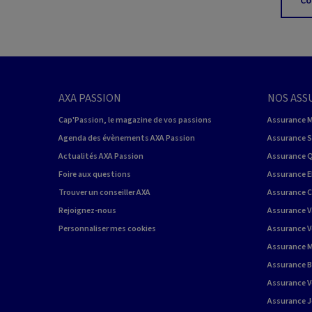
Co
AXA PASSION
NOS ASS
Cap'Passion, le magazine de vos passions
Assurance 
Agenda des évènements AXA Passion
Assurance 
Actualités AXA Passion
Assurance 
Foire aux questions
Assurance E
Trouver un conseiller AXA
Assurance 
Rejoignez-nous
Assurance V
Personnaliser mes cookies
Assurance V
Assurance M
Assurance 
Assurance Vo
Assurance J