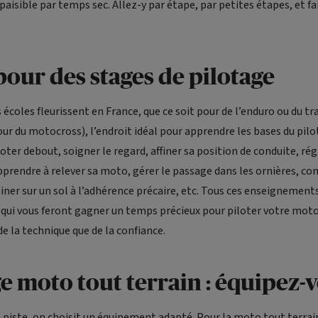
paisible par temps sec. Allez-y par étape, par petites étapes, et f
pour des stages de pilotage
coles fleurissent en France, que ce soit pour de l’enduro ou du tra
 du motocross), l’endroit idéal pour apprendre les bases du pilot
oter debout, soigner le regard, affiner sa position de conduite, rég
rendre à relever sa moto, gérer le passage dans les ornières, c
einer sur un sol à l’adhérence précaire, etc. Tous ces enseignement
qui vous feront gagner un temps précieux pour piloter votre moto
de la technique que de la confiance.
e moto tout terrain : équipez-
piste, on choisit un équipement adapté. Pour la moto tout terrain