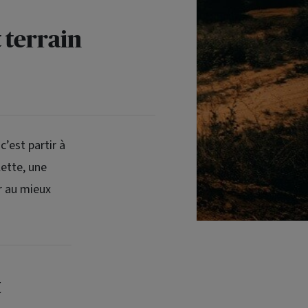
 terrain
c’est partir à
lette, une
r au mieux
t