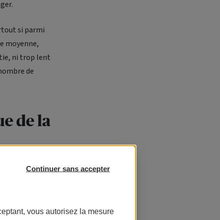
ger.
rtout si parmi
lle moyenne,
ie, ni trop lent
e nombre de
e de la
xpérience tout
Continuer sans accepter
nocylindre 2-
ment de
elles envies.
ceptant, vous autorisez la mesure
 le pratiquer,