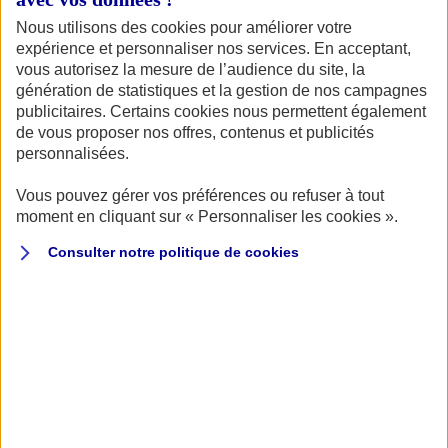
ÉVÈNEMENT
COLLECTION
Nous utilisons des cookies pour améliorer votre
Du 29/04/2023 au 30/04/2023
expérience et personnaliser nos services. En acceptant,
vous autorisez la mesure de l’audience du site, la
génération de statistiques et la gestion de nos campagnes
publicitaires. Certains cookies nous permettent également
de vous proposer nos offres, contenus et publicités
personnalisées.
Le festival
Classic Days
, grand rassemblement
annuel de voitures anciennes, aura lieu les 29 et 30
Vous pouvez gérer vos préférences ou refuser à tout
moment en cliquant sur « Personnaliser les cookies ».
avril prochains, sur le circuit de
Magny-Court
.
Consulter notre politique de
cookies
Le
Classic Days
, c’est plus de 1 700 voitures anciennes de
la 2 CV à la F1, de 1900 à nos jours, plus de 50 marchands,
des expositions thématiques…
Pour son édition 2023, le festival a choisi de mettre à