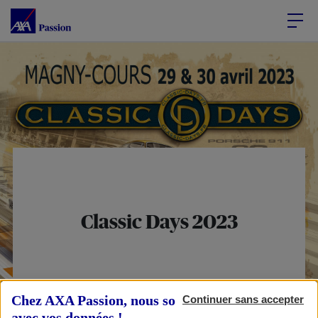
Accéder au Contenu
Accéder au Pied de page
Classic Days
2023
Chez AXA Passion, nous sommes transparents
Publié le 14/04/2023
Continuer sans accepter
avec vos données !